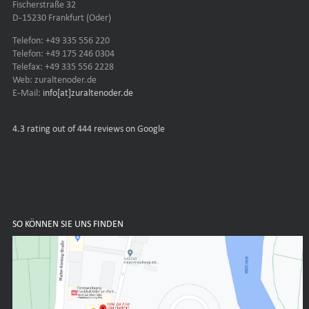
Fischerstraße 32
D-15230 Frankfurt (Oder)
Telefon: +49 335 556 220
Telefon: +49 175 246 0304
Telefax: +49 335 556 2228
Web: zuraltenoder.de
E-Mail:
info[at]zuraltenoder.de
4.3
rating out of 444 reviews on Google
SO KÖNNEN SIE UNS FINDEN