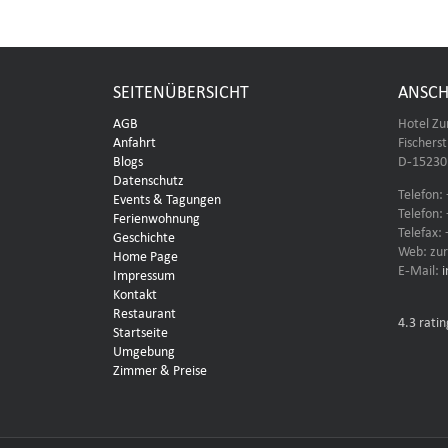
SEITENÜBERSICHT
ANSCH
AGB
Hotel Zu
Anfahrt
Fischers
Blogs
D-15230 
Datenschutz
Telefon:
Events & Tagungen
Telefon:
Ferienwohnung
Telefax:
Geschichte
Web: zur
Home Page
E-Mail:
Impressum
Kontakt
Restaurant
4.3
ratin
Startseite
Umgebung
Zimmer & Preise