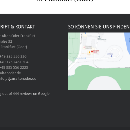
RIFT & KONTAKT
SO KÖNNEN SIE UNS FINDEN
r Alten Oder Frankfurt
traße 32
Frankfurt (Oder)
 +49 335 556 220
 +49 175 246 0304
 +49 335 556 2228
altenoder.de
info[at]zuraltenoder.de
g out of 444 reviews on Google