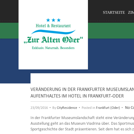
STARTSEITE
ZI
VERÄNDERUNG IN DER FRANKFURTER MUSEUMSLAND
AUFENTHALTES IM HOTEL IN FRANKFURT-ODER
•
•
•
No C
23/09/2016
By
CityResidence
Posted in
Frankfurt (Oder)
In der Frankfurter Museumslandschaft steht eine Veränderun
Ausstellung geht an das Museum Viadrina über. Das Sportmus
Sportgeschichte der Stadt präsentieren. Seit dem hat es sic