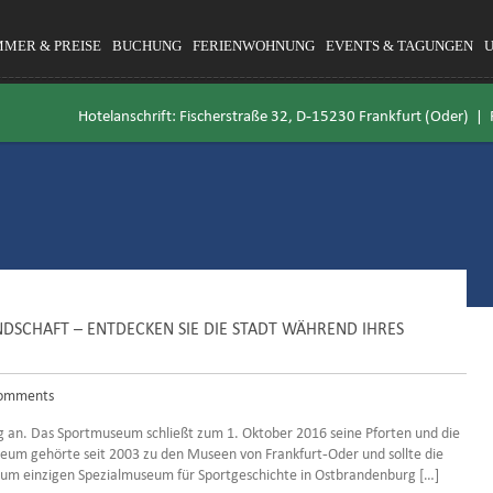
MMER & PREISE
BUCHUNG
FERIENWOHNUNG
EVENTS & TAGUNGEN
Hotelanschrift: Fischerstraße 32, D-15230 Frankfurt (Oder) |
SCHAFT – ENTDECKEN SIE DIE STADT WÄHREND IHRES
omments
g an. Das Sportmuseum schließt zum 1. Oktober 2016 seine Pforten und die
eum gehörte seit 2003 zu den Museen von Frankfurt-Oder und sollte die
h zum einzigen Spezialmuseum für Sportgeschichte in Ostbrandenburg […]