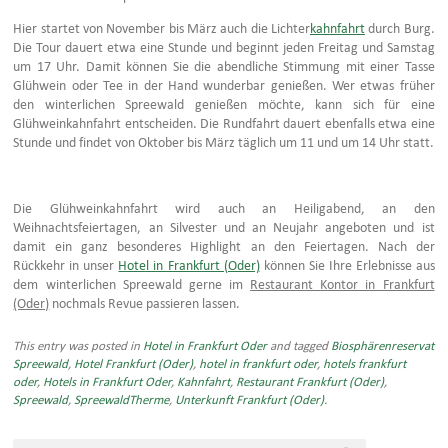
Hier startet von November bis März auch die Lichter
kahnfahrt
durch Burg.
Die Tour dauert etwa eine Stunde und beginnt jeden Freitag und Samstag
um 17 Uhr. Damit können Sie die abendliche Stimmung mit einer Tasse
Glühwein oder Tee in der Hand wunderbar genießen. Wer etwas früher
den winterlichen Spreewald genießen möchte, kann sich für eine
Glühweinkahnfahrt entscheiden. Die Rundfahrt dauert ebenfalls etwa eine
Stunde und findet von Oktober bis März täglich um 11 und um 14 Uhr statt.
Die Glühweinkahnfahrt wird auch an Heiligabend, an den
Weihnachtsfeiertagen, an Silvester und an Neujahr angeboten und ist
damit ein ganz besonderes Highlight an den Feiertagen. Nach der
Rückkehr in unser
Hotel in Frankfurt (Oder)
können Sie Ihre Erlebnisse aus
dem winterlichen Spreewald gerne im
Restaurant Kontor in Frankfurt
(Oder)
nochmals Revue passieren lassen.
This entry was posted in
Hotel in Frankfurt Oder
and tagged
Biosphärenreservat
Spreewald
,
Hotel Frankfurt (Oder)
,
hotel in frankfurt oder
,
hotels frankfurt
oder
,
Hotels in Frankfurt Oder
,
Kahnfahrt
,
Restaurant Frankfurt (Oder)
,
Spreewald
,
SpreewaldTherme
,
Unterkunft Frankfurt (Oder)
.