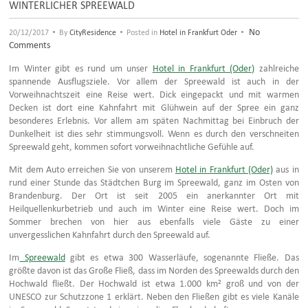
WINTERLICHER SPREEWALD
•
•
•
No
20/12/2017
By
CityResidence
Posted in
Hotel in Frankfurt Oder
Comments
Im Winter gibt es rund um unser
Hotel in Frankfurt (Oder)
zahlreiche
spannende Ausflugsziele. Vor allem der Spreewald ist auch in der
Vorweihnachtszeit eine Reise wert. Dick eingepackt und mit warmen
Decken ist dort eine Kahnfahrt mit Glühwein auf der Spree ein ganz
besonderes Erlebnis. Vor allem am späten Nachmittag bei Einbruch der
Dunkelheit ist dies sehr stimmungsvoll. Wenn es durch den verschneiten
Spreewald geht, kommen sofort vorweihnachtliche Gefühle auf.
Mit dem Auto erreichen Sie von unserem
Hotel in Frankfurt (Oder)
aus in
rund einer Stunde das Städtchen Burg im Spreewald, ganz im Osten von
Brandenburg. Der Ort ist seit 2005 ein anerkannter Ort mit
Heilquellenkurbetrieb und auch im Winter eine Reise wert. Doch im
Sommer brechen von hier aus ebenfalls viele Gäste zu einer
unvergesslichen Kahnfahrt durch den Spreewald auf.
Im
Spreewald
gibt es etwa 300 Wasserläufe, sogenannte Fließe. Das
größte davon ist das Große Fließ, dass im Norden des Spreewalds durch den
Hochwald fließt. Der Hochwald ist etwa 1.000 km² groß und von der
UNESCO zur Schutzzone 1 erklärt. Neben den Fließen gibt es viele Kanäle