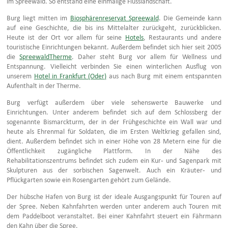
im Spreewald. So entstand eine einmalige Flusslandschaft.
Burg liegt mitten im
Biosphärenreservat Spreewald
. Die Gemeinde kann
auf eine Geschichte, die bis ins Mittelalter zurückgeht, zurückblicken.
Heute ist der Ort vor allem für seine
Hotels
, Restaurants und andere
touristische Einrichtungen bekannt. Außerdem befindet sich hier seit 2005
die
SpreewaldTherme
. Daher steht Burg vor allem für Wellness und
Entspannung. Vielleicht verbinden Sie einen winterlichen Ausflug von
unserem
Hotel in Frankfurt (Oder)
aus nach Burg mit einem entspannten
Aufenthalt in der Therme.
Burg verfügt außerdem über viele sehenswerte Bauwerke und
Einrichtungen. Unter anderem befindet sich auf dem Schlossberg der
sogenannte Bismarckturm, der in der Frühgeschichte ein Wall war und
heute als Ehrenmal für Soldaten, die im Ersten Weltkrieg gefallen sind,
dient. Außerdem befindet sich in einer Höhe von 28 Metern eine für die
Öffentlichkeit zugängliche Plattform. In der Nähe des
Rehabilitationszentrums befindet sich zudem ein Kur- und Sagenpark mit
Skulpturen aus der sorbischen Sagenwelt. Auch ein Kräuter- und
Pflückgarten sowie ein Rosengarten gehört zum Gelände.
Der hübsche Hafen von Burg ist der ideale Ausgangspunkt für Touren auf
der Spree. Neben Kahnfahrten werden unter anderem auch Touren mit
dem Paddelboot veranstaltet. Bei einer Kahnfahrt steuert ein Fährmann
den Kahn über die Spree.