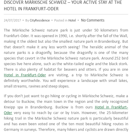
DISCOVER MÄRKISCHE SCHWEIZ – YOUR ACTIVE STAY AT THE
HOTEL IN FRANKFURT-ODER
•
•
•
No Comments
24/07/2017
By
CityResidence
Posted in
Hotel
The Märkische Schweiz nature park is just under 50 kilometers from
Frankfurt-Oder. It was opened in 1990, i.e. shortly after the fall of the Wall,
making it the oldest but also the smallest nature park in Brandenburg. But
that doesn't make it any less worth seeing! The heraldic animal of the
nature parks is a dragonfly, because the dragonfly is one of the many
species that cavort in the Märkische Schweiz nature park. Around 252 bird
species live here alone, such as the white-tailed eagle and the black stork.
There is also plenty of habitat for beavers and otters. If you are in one
Hotel in Frankfurt-Oder
are visiting, a trip to Märkische Schweiz is
definitely worthwhile. You will experience a landscape with small lakes,
small streams, ravines and steep slopes.
If you don't just want to go hiking or cycling in Märkische Schweiz, make a
detour to Buckow, the main town in the region and the only recognized
Kneipp spa in Brandenburg. Buckow is from ours
Hotel in Frankfurt-
Oder
very easy to reach by car or by train. However, the 25-kilometer
hiking trail in the Märkische Schweiz nature park is particularly beautiful
and has even been voted one of the ten most beautiful hiking routes in
Germany in surveys. Therefore, many hikers and cyclists are drawn directly