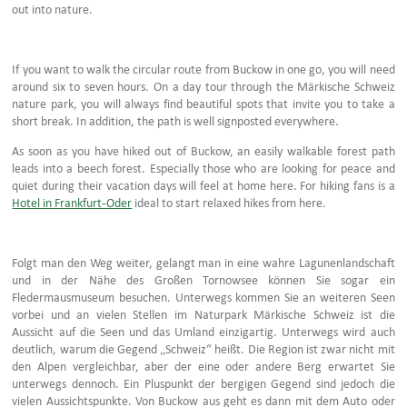
out into nature.
If you want to walk the circular route from Buckow in one go, you will need
around six to seven hours. On a day tour through the Märkische Schweiz
nature park, you will always find beautiful spots that invite you to take a
short break. In addition, the path is well signposted everywhere.
As soon as you have hiked out of Buckow, an easily walkable forest path
leads into a beech forest. Especially those who are looking for peace and
quiet during their vacation days will feel at home here. For hiking fans is a
Hotel in Frankfurt-Oder
ideal to start relaxed hikes from here.
Folgt man den Weg weiter, gelangt man in eine wahre Lagunenlandschaft
und in der Nähe des Großen Tornowsee können Sie sogar ein
Fledermausmuseum besuchen. Unterwegs kommen Sie an weiteren Seen
vorbei und an vielen Stellen im Naturpark Märkische Schweiz ist die
Aussicht auf die Seen und das Umland einzigartig. Unterwegs wird auch
deutlich, warum die Gegend „Schweiz“ heißt. Die Region ist zwar nicht mit
den Alpen vergleichbar, aber der eine oder andere Berg erwartet Sie
unterwegs dennoch. Ein Pluspunkt der bergigen Gegend sind jedoch die
vielen Aussichtspunkte. Von Buckow aus geht es dann mit dem Auto oder