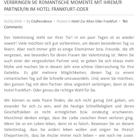
VERBRINGEN SIE ROMANTISCHE MOMENTE MIT IHREM/R
PARTNER/IN IM HOTEL FRANKFURT-ODER
•
•
•
No
02/02/2016
By
CityResidence
Posted in
Hotel Zur Alten Oder Frankfurt
Comments
Der Valentinstag steht vor Ihrer Tür! In ein paar Tagen ist es wieder
soweit! Viele möchten sich gut vorbereiten, um diesen besonderen Tag zu
feiern. Aber noch immer gibt es einige Ehemänner bzw. Freunde, die oft
vergessen, wie besonders für deren Frauen der Valentinstag ist. Wenn Sie
auch einer der vergesslichen Partner sind, so geben Sie sich etwas mehr
Mühe und machen Sie in diesem Jahr eine schöne Überraschung für Ihre
Geliebte. Es gibt mehrere Möglichkeiten, diesen Tag zu einem
romantischen Tag auf die Schnelle umzuwandeln. Und, wenn Sie möchten,
den ganzen Tag mit dem Partner ohne ungestört verbringen, dann ist das
Hotel Frankfurt- Oder genau die richtige Wahl für Sie.
Wir können so viele Paare finden, die sich nicht genug Zeit geben, um
einander für sich zu sein, weil die heutige Schnelllebigkeit und deren
Geschäftsleben es nicht ermöglichen bzw. eindeutig erschweren.
Manchmal denken einige, dass die Liebe zwischen ihnen verloren ging.
Wenn Sie so ein Leben leben, dann ist es falsch. Beweisen Sie an diesem
Valentinstag, dass Sie anders leben wollen und zeigen Sie Ihren/r
Ehepartner/in, dass Sie ihn/sie immer noch lieben – wie noch nie zuvor.