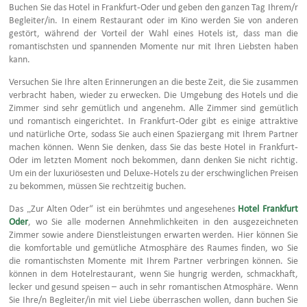
Buchen Sie das Hotel in Frankfurt-Oder und geben den ganzen Tag Ihrem/r
Begleiter/in. In einem Restaurant oder im Kino werden Sie von anderen
gestört, während der Vorteil der Wahl eines Hotels ist, dass man die
romantischsten und spannenden Momente nur mit Ihren Liebsten haben
kann.
Versuchen Sie Ihre alten Erinnerungen an die beste Zeit, die Sie zusammen
verbracht haben, wieder zu erwecken. Die Umgebung des Hotels und die
Zimmer sind sehr gemütlich und angenehm. Alle Zimmer sind gemütlich
und romantisch eingerichtet. In Frankfurt-Oder gibt es einige attraktive
und natürliche Orte, sodass Sie auch einen Spaziergang mit Ihrem Partner
machen können. Wenn Sie denken, dass Sie das beste Hotel in Frankfurt-
Oder im letzten Moment noch bekommen, dann denken Sie nicht richtig.
Um ein der luxuriösesten und Deluxe-Hotels zu der erschwinglichen Preisen
zu bekommen, müssen Sie rechtzeitig buchen.
Das „Zur Alten Oder“ ist ein berühmtes und angesehenes
Hotel Frankfurt
Oder
, wo Sie alle modernen Annehmlichkeiten in den ausgezeichneten
Zimmer sowie andere Dienstleistungen erwarten werden. Hier können Sie
die komfortable und gemütliche Atmosphäre des Raumes finden, wo Sie
die romantischsten Momente mit Ihrem Partner verbringen können. Sie
können in dem Hotelrestaurant, wenn Sie hungrig werden, schmackhaft,
lecker und gesund speisen – auch in sehr romantischen Atmosphäre. Wenn
Sie Ihre/n Begleiter/in mit viel Liebe überraschen wollen, dann buchen Sie