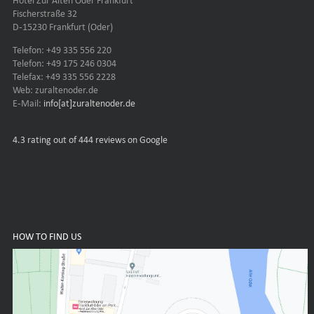
Fischerstraße 32
D-15230 Frankfurt (Oder)
Telefon: +49 335 556 220
Telefon: +49 175 246 0304
Telefax: +49 335 556 2228
Web: zuraltenoder.de
E-Mail:
info[at]zuraltenoder.de
4.3
rating out of 444 reviews on Google
HOW TO FIND US