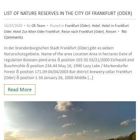
LIST OF NATURE RESERVES IN THE CITY OF FRANKFURT (ODER)
•
•
16/07/2020
By
CR-Team
Posted in
Frankfurt (Oder)
,
Hotel
,
Hotel in Frankfurt
•
No
Oder
,
Hotel Zur Alten Oder Frankfurt
,
Reise nach Frankfurt (Oder)
,
Reisen
Comments
In der brandenburgischen Stadt Frankfurt (Oder) gibt es sieben
Naturschutzgebiete. Name of the area Location Area in hectares Date of
regulation Boossen pond area ♁ position 103.92 03/21/2000 Eichwald and
Buschmühle ♁ position 234.44 May 16, 1990 Lazy Lake / Markendorfer
Forest ♁ position 171.09 04/04/2003 Bat district brewery cellar Frankfurt
(Oder) ♁ position 1.34 January 26, 2006 Middle […]
Read More