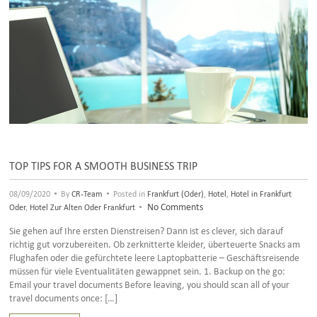
TOP TIPS FOR A SMOOTH BUSINESS TRIP
•
•
08/09/2020
By
CR-Team
Posted in
Frankfurt (Oder)
,
Hotel
,
Hotel in Frankfurt
•
No Comments
Oder
,
Hotel Zur Alten Oder Frankfurt
Sie gehen auf Ihre ersten Dienstreisen? Dann ist es clever, sich darauf
richtig gut vorzubereiten. Ob zerknitterte kleider, überteuerte Snacks am
Flughafen oder die gefürchtete leere Laptopbatterie – Geschäftsreisende
müssen für viele Eventualitäten gewappnet sein. 1. Backup on the go:
Email your travel documents Before leaving, you should scan all of your
travel documents once: […]