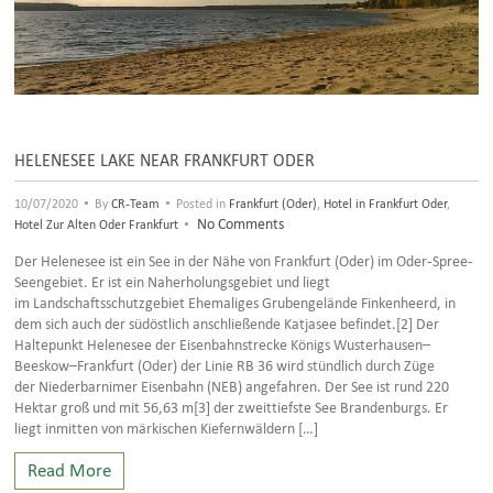
HELENESEE LAKE NEAR FRANKFURT ODER
•
•
10/07/2020
By
CR-Team
Posted in
Frankfurt (Oder)
,
Hotel in Frankfurt Oder
,
•
No Comments
Hotel Zur Alten Oder Frankfurt
Der Helenesee ist ein See in der Nähe von Frankfurt (Oder) im Oder-Spree-
Seengebiet. Er ist ein Naherholungsgebiet und liegt
im Landschaftsschutzgebiet Ehemaliges Grubengelände Finkenheerd, in
dem sich auch der südöstlich anschließende Katjasee befindet.[2] Der
Haltepunkt Helenesee der Eisenbahnstrecke Königs Wusterhausen–
Beeskow–Frankfurt (Oder) der Linie RB 36 wird stündlich durch Züge
der Niederbarnimer Eisenbahn (NEB) angefahren. Der See ist rund 220
Hektar groß und mit 56,63 m[3] der zweittiefste See Brandenburgs. Er
liegt inmitten von märkischen Kiefernwäldern […]
Read More