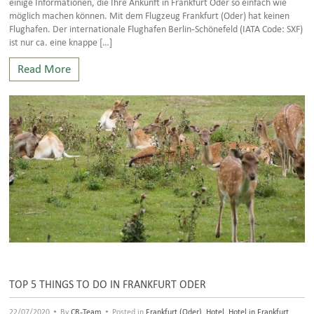
einige Informationen, die Ihre Ankunft in Frankfurt Oder so einfach wie
möglich machen können. Mit dem Flugzeug Frankfurt (Oder) hat keinen
Flughafen. Der internationale Flughafen Berlin-Schönefeld (IATA Code: SXF)
ist nur ca. eine knappe […]
Read More
TOP 5 THINGS TO DO IN FRANKFURT ODER
•
•
22/07/2020
By
CR-Team
Posted in
Frankfurt (Oder)
,
Hotel
,
Hotel in Frankfurt