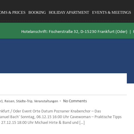
OMS & PRICES
BOOKING
HOLIDAY APARTMENT
EVENTS & MEETINGS
Hotelanschrift: Fischerstraße 32, D-15230 Frankfurt (Oder) |
•
No Comments
r)
,
Reisen
,
Städte-Trip
,
Veranstaltungen
rankfurt / Oder Event Orte Datum Poznaner Knabenchor – Das
Emanuel Bach‘ Sonntag, 06.12.15 16:00 Uhr Cavewoman – Praktische Tipps
g, 27.12.15 18:00 Uhr Michael Hirte & Band und […]