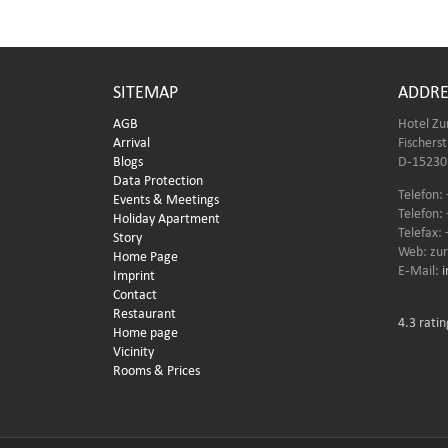
SITEMAP
ADDRE
AGB
Hotel Zu
Arrival
Fischers
Blogs
D-15230 
Data Protection
Telefon:
Events & Meetings
Telefon:
Holiday Apartment
Telefax:
Story
Web: zur
Home Page
E-Mail:
Imprint
Contact
Restaurant
4.3
ratin
Home page
Vicinity
Rooms & Prices