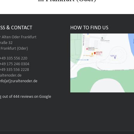
SS & CONTACT
HOW TO FIND US
r Alten Oder Frankfurt
traße 32
Frankfurt (Oder)
 +49 335 556 220
 +49 175 246 0304
 +49 335 556 2228
altenoder.de
info[at]zuraltenoder.de
g out of 444 reviews on Google