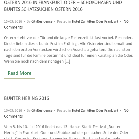
OSTERN 2016 IN FRANKFURT-ODER – SCHOKOHASEN UND
BUNTES SCHATZSUCHEN OSTERN 2016
•
•
•
No
15/03/2016
By
CityResidence
Posted in
Hotel Zur Alten Oder Frankfurt
Comments
Ostern steht vor der Tür und die lange Fastenzeit ist fast vorbei. Besonders
Kinder lieben dieses bunte Fest im Frühling. Alle Ostereier sind bemalt und
nach den ersten Verstecken wird schon Ausschau gehalten. Die nächsten
Tage sind für die Familie bestimmt und ideal für einen Kurztrip an die Oder.
Wenn Sie noch nach dem richtigen […]
Read More
BUNTER HERING 2016
•
•
•
No
10/03/2016
By
CityResidence
Posted in
Hotel Zur Alten Oder Frankfurt
Comments
Vom 8. bis 10. Juli 2016 findet das 13. Hanse-Stadt-Festival „Bunter
Hering“ in Frankfurt-Oder und Słubice auf der polnischen Seite der Oder
statt. Konzerte, Ruderwettbewerbe, Kirmes, Party und vieles mehr