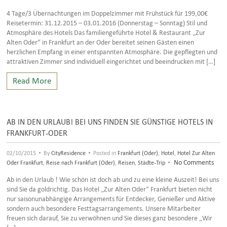
4 Tage/3 Übernachtungen im Doppelzimmer mit Frühstück für 199,00€
Reisetermin: 31.12.2015 – 03.01.2016 (Donnerstag – Sonntag) Stil und
Atmosphäre des Hotels Das familiengeführte Hotel & Restaurant „Zur
Alten Oder“ in Frankfurt an der Oder bereitet seinen Gästen einen
herzlichen Empfang in einer entspannten Atmosphäre. Die gepflegten und
attraktiven Zimmer sind individuell eingerichtet und beeindrucken mit […]
Read More
AB IN DEN URLAUB! BEI UNS FINDEN SIE GÜNSTIGE HOTELS IN
FRANKFURT-ODER
•
•
02/10/2015
By
CityResidence
Posted in
Frankfurt (Oder)
,
Hotel
,
Hotel Zur Alten
•
No Comments
Oder Frankfurt
,
Reise nach Frankfurt (Oder)
,
Reisen
,
Städte-Trip
Ab in den Urlaub ! Wie schön ist doch ab und zu eine kleine Auszeit! Bei uns
sind Sie da goldrichtig. Das Hotel „Zur Alten Oder“ Frankfurt bieten nicht
nur saisonunabhängige Arrangements für Entdecker, Genießer und Aktive
sondern auch besondere Festtagsarrangements. Unsere Mitarbeiter
freuen sich darauf, Sie zu verwöhnen und Sie dieses ganz besondere „Wir
[…]