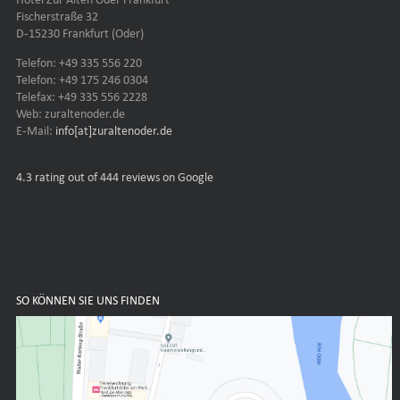
Fischerstraße 32
D-15230 Frankfurt (Oder)
Telefon: +49 335 556 220
Telefon: +49 175 246 0304
Telefax: +49 335 556 2228
Web: zuraltenoder.de
E-Mail:
info[at]zuraltenoder.de
4.3
rating out of 444 reviews on Google
SO KÖNNEN SIE UNS FINDEN