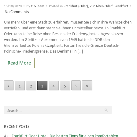
•
•
•
15/10/2020
By
CR-Team
Posted in
Frankfurt (Oder)
,
Zur Alten Oder" Frankfurt
No Comments
Um mehr über eine Stadt zu erfahren, müssen Sie sich in ihre Wahrzeichen
vertiefen, und erst dann steht sie Ihnen unmittelbar bevor. In Frankfurt
Oder kann keine Reise ohne Besuch der Friedensglocke abgeschlossen
werden. Im Görlitzer Abkommen von 1949 hatte die DDR den
Grenzverlauf zu Polen aktzeptiert. Fortan hieß die Grenze Deutsch-
Polnische-Friedensgrenze. Das Denkmal in […]
Read More
‹
›
»
1
2
3
4
5
RECENT POSTS
Frankfurt Oder Hotel: Die besten Tipps für einen komfortablen