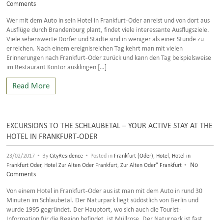
Comments
Wer mit dem Auto in sein Hotel in Frankfurt-Oder anreist und von dort aus
Ausflüge durch Brandenburg plant, findet viele interessante Ausflugsziele.
Viele sehenswerte Dörfer und Städte sind in weniger als einer Stunde zu
erreichen. Nach einem ereignisreichen Tag kehrt man mit vielen
Erinnerungen nach Frankfurt-Oder zurück und kann den Tag beispielsweise
im Restaurant Kontor ausklingen […]
Read More
EXCURSIONS TO THE SCHLAUBETAL – YOUR ACTIVE STAY AT THE
HOTEL IN FRANKFURT-ODER
•
•
23/02/2017
By
CityResidence
Posted in
Frankfurt (Oder)
,
Hotel
,
Hotel in
•
No
Frankfurt Oder
,
Hotel Zur Alten Oder Frankfurt
,
Zur Alten Oder" Frankfurt
Comments
Von einem Hotel in Frankfurt-Oder aus ist man mit dem Auto in rund 30
Minuten im Schlaubetal. Der Naturpark liegt südöstlich von Berlin und
wurde 1995 gegründet. Der Hauptort, wo sich auch die Tourist-
Information für die Region befindet, ist Müllrose. Der Naturpark ist fast