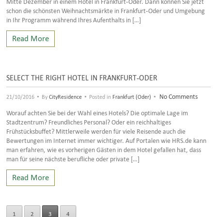
Mitte Dezember in einem Hotel in Frankfurt-Oder. Dann können Sie jetzt
schon die schönsten Weihnachtsmärkte in Frankfurt-Oder und Umgebung
in Ihr Programm während Ihres Aufenthalts in […]
Read More
SELECT THE RIGHT HOTEL IN FRANKFURT-ODER
•
•
•
No Comments
21/10/2016
By
CityResidence
Posted in
Frankfurt (Oder)
Worauf achten Sie bei der Wahl eines Hotels? Die optimale Lage im
Stadtzentrum? Freundliches Personal? Oder ein reichhaltiges
Frühstücksbuffet? Mittlerweile werden für viele Reisende auch die
Bewertungen im Internet immer wichtiger. Auf Portalen wie HRS.de kann
man erfahren, wie es vorherigen Gästen in dem Hotel gefallen hat, dass
man für seine nächste berufliche oder private […]
Read More
1
2
3
4