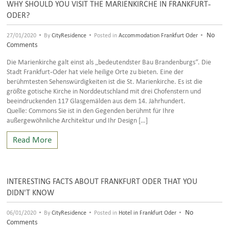
WHY SHOULD YOU VISIT THE MARIENKIRCHE IN FRANKFURT-
ODER?
•
•
•
No
27/01/2020
By
CityResidence
Posted in
Accommodation Frankfurt Oder
Comments
Die Marienkirche galt einst als „bedeutendster Bau Brandenburgs“. Die
Stadt Frankfurt-Oder hat viele heilige Orte zu bieten. Eine der
berühmtesten Sehenswürdigkeiten ist die St. Marienkirche. Es ist die
größte gotische Kirche in Norddeutschland mit drei Chofenstern und
beeindruckenden 117 Glasgemälden aus dem 14. Jahrhundert.
Quelle: Commons Sie ist in den Gegenden berühmt für Ihre
außergewöhnliche Architektur und Ihr Design […]
Read More
INTERESTING FACTS ABOUT FRANKFURT ODER THAT YOU
DIDN'T KNOW
•
•
•
No
06/01/2020
By
CityResidence
Posted in
Hotel in Frankfurt Oder
Comments