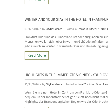
WINTER AND YOUR STAY IN THE HOTEL IN FRANKFU
•
•
•
No C
03/12/2016
By
CityResidence
Posted in
Frankfurt (Oder)
Frankfurt Oder und das Bundesland Brandenburg laden zu Ausfl
Menschen wollen sich lieber in warmen Gebäude aufhalten, a
gibt es auch im Winter in Frankfurt-Oder und Umgebung einig
Read More
HIGHLIGHTS IN THE IMMEDIATE VICINITY - YOUR O
•
•
25/11/2016
By
CityResidence
Posted in
Hotel Zur Alten Oder Fran
Wenn Sie in einem Hotel im Zentrum von Frankfurt-Oder zu Gas
bequem. In der Innenstadt benötigen Sie oft noch nicht mal ei
Highlights der Brandenburgischen Region wie das Oderbruch o