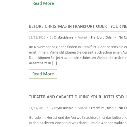
Read More
BEFORE CHRISTMAS IN FRANKFURT-ODER - YOUR NE
•
•
•
No C
19/11/2016
By
CityResidence
Posted in
Frankfurt (Oder)
Im November beginnen finden in Frankfurt-Oder bereits die er
einstimmen. Vielleicht planen Sie derzeit auch schon einen A
Dann können Sie jetzt schon die schönsten Weihnachtsmärkt
Aufenthalts in […]
Read More
THEATER AND CABARET DURING YOUR HOTEL STAY 
•
•
•
No C
11/11/2016
By
CityResidence
Posted in
Frankfurt (Oder)
Gerade im Herbst und der Vorweihnachtszeit ist das kulturell
in den nächsten Wochen etwas dabei, um die Abende während 