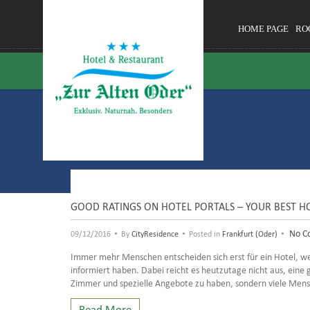
HOME PAGE
RO
GOOD RATINGS ON HOTEL PORTALS – YOUR BEST H
•
•
•
No C
09/12/2016
By
CityResidence
Posted in
Frankfurt (Oder)
Immer mehr Menschen entscheiden sich erst für ein Hotel, wenn
informiert haben. Dabei reicht es heutzutage nicht aus, eine 
Zimmer und spezielle Angebote zu haben, sondern viele Mens
Read More