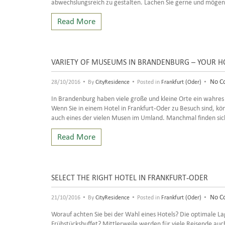
abwechslungsreich zu gestalten. Lachen Sie gerne und mögen S
Read More
VARIETY OF MUSEUMS IN BRANDENBURG – YOUR HO
•
•
•
No C
28/10/2016
By
CityResidence
Posted in
Frankfurt (Oder)
In Brandenburg haben viele große und kleine Orte ein wahres
Wenn Sie in einem Hotel in Frankfurt-Oder zu Besuch sind, kö
auch eines der vielen Musen im Umland. Manchmal finden sic
Read More
SELECT THE RIGHT HOTEL IN FRANKFURT-ODER
•
•
•
No C
21/10/2016
By
CityResidence
Posted in
Frankfurt (Oder)
Worauf achten Sie bei der Wahl eines Hotels? Die optimale La
Frühstücksbuffet? Mittlerweile werden für viele Reisende au