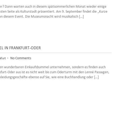
Oder? Dann warten auch in diesem spätsommerlichen Monat wieder einige
esten Seite als Kulturstadt präsentiert. Am 9. September findet die „Kurze
h an diesem Event. Die Museumsnacht wird musikalisch […]
TEL IN FRANKFURT-ODER
•
No Comments
kfurt
einen wunderbaren Einkaufsbummel unternehmen, sondern es finden auch
furt-Oder aus ist es nicht weit bis zum Oderturm mit den Lenné Passagen,
eidungsgeschäfte ebenso auf Sie, wie eine Buchhandlung oder […]