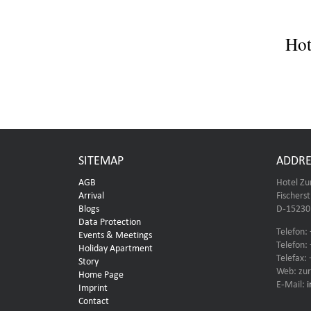
Hot
SITEMAP
ADDRE
AGB
Hotel Zu
Arrival
Fischers
Blogs
D-15230 
Data Protection
Telefon:
Events & Meetings
Telefon:
Holiday Apartment
Telefax:
Story
Web: zur
Home Page
E-Mail:
Imprint
Contact