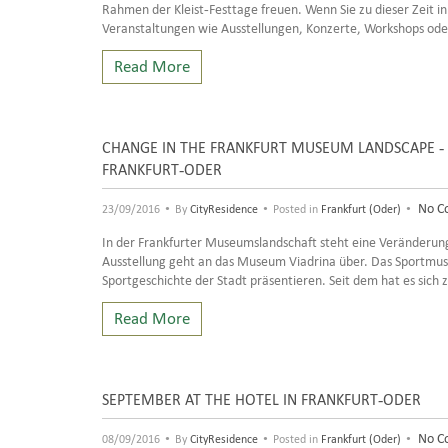
Rahmen der Kleist-Festtage freuen. Wenn Sie zu dieser Zeit in
Veranstaltungen wie Ausstellungen, Konzerte, Workshops ode
Read More
CHANGE IN THE FRANKFURT MUSEUM LANDSCAPE - D
FRANKFURT-ODER
•
•
•
No C
23/09/2016
By
CityResidence
Posted in
Frankfurt (Oder)
In der Frankfurter Museumslandschaft steht eine Veränderun
Ausstellung geht an das Museum Viadrina über. Das Sportmus
Sportgeschichte der Stadt präsentieren. Seit dem hat es sic
Read More
SEPTEMBER AT THE HOTEL IN FRANKFURT-ODER
•
•
•
No C
08/09/2016
By
CityResidence
Posted in
Frankfurt (Oder)