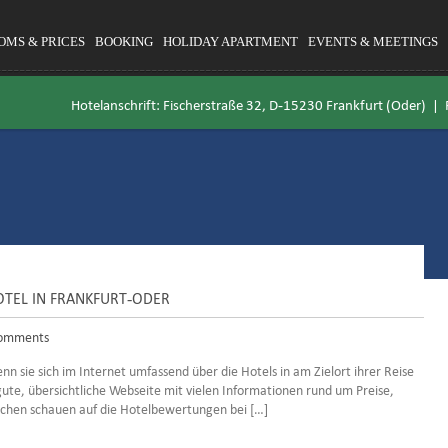
OMS & PRICES
BOOKING
HOLIDAY APARTMENT
EVENTS & MEETINGS
Hotelanschrift: Fischerstraße 32, D-15230 Frankfurt (Oder) |
OTEL IN FRANKFURT-ODER
omments
 sie sich im Internet umfassend über die Hotels in am Zielort ihrer Reise
gute, übersichtliche Webseite mit vielen Informationen rund um Preise,
chen schauen auf die Hotelbewertungen bei […]