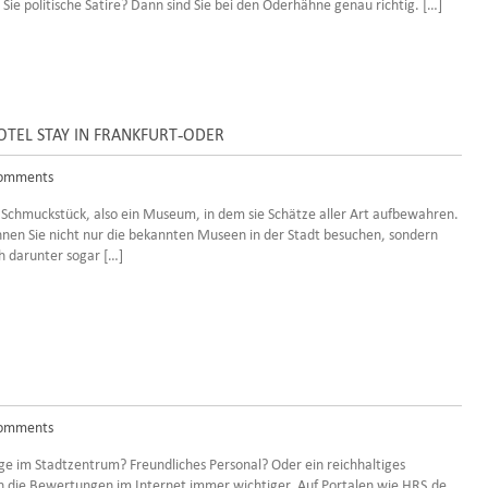
ie politische Satire? Dann sind Sie bei den Oderhähne genau richtig. […]
TEL STAY IN FRANKFURT-ODER
omments
 Schmuckstück, also ein Museum, in dem sie Schätze aller Art aufbewahren.
nnen Sie nicht nur die bekannten Museen in der Stadt besuchen, sondern
h darunter sogar […]
omments
ge im Stadtzentrum? Freundliches Personal? Oder ein reichhaltiges
ch die Bewertungen im Internet immer wichtiger. Auf Portalen wie HRS.de