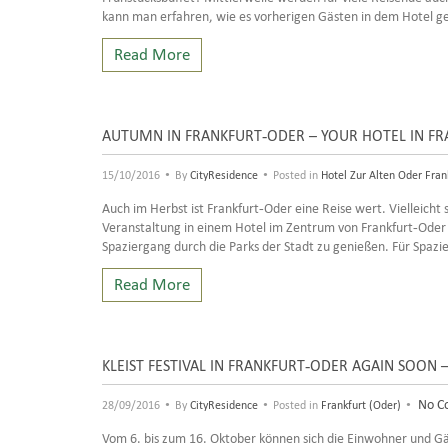
kann man erfahren, wie es vorherigen Gästen in dem Hotel gef
Read More
AUTUMN IN FRANKFURT-ODER – YOUR HOTEL IN F
•
•
15/10/2016
By
CityResidence
Posted in
Hotel Zur Alten Oder Fran
Auch im Herbst ist Frankfurt-Oder eine Reise wert. Vielleich
Veranstaltung in einem Hotel im Zentrum von Frankfurt-Oder z
Spaziergang durch die Parks der Stadt zu genießen. Für Spazie
Read More
KLEIST FESTIVAL IN FRANKFURT-ODER AGAIN SOO
•
•
•
No C
28/09/2016
By
CityResidence
Posted in
Frankfurt (Oder)
Vom 6. bis zum 16. Oktober können sich die Einwohner und Gäs