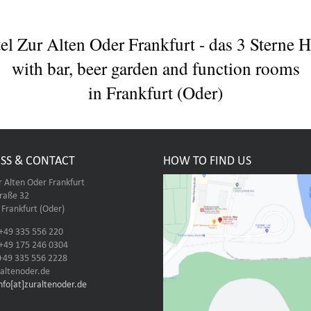
el Zur Alten Oder Frankfurt - das 3 Sterne H
with bar, beer garden and function rooms
in Frankfurt (Oder)
SS & CONTACT
HOW TO FIND US
r Alten Oder Frankfurt
traße 32
Frankfurt (Oder)
 +49 335 556 220
 +49 175 246 0304
 +49 335 556 2228
altenoder.de
info[at]zuraltenoder.de