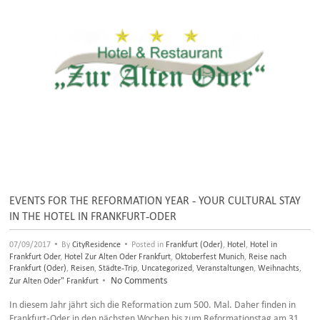
EVENTS FOR THE REFORMATION YEAR - YOUR CULTURAL STAY
IN THE HOTEL IN FRANKFURT-ODER
•
•
07/09/2017
By
CityResidence
Posted in
Frankfurt (Oder)
,
Hotel
,
Hotel in
Frankfurt Oder
,
Hotel Zur Alten Oder Frankfurt
,
Oktoberfest Munich
,
Reise nach
Frankfurt (Oder)
,
Reisen
,
Städte-Trip
,
Uncategorized
,
Veranstaltungen
,
Weihnachts
,
•
No Comments
Zur Alten Oder" Frankfurt
In diesem Jahr jährt sich die Reformation zum 500. Mal. Daher finden in
Frankfurt-Oder in den nächsten Wochen bis zum Reformationstag am 31.