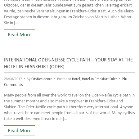
Oktober, der in diesem Jahr bundesweit zum gesetzlichen Feiertag erklärt
wurde, zahlreiche Veranstaltungen in Frankfurt-Oder statt. Auch die Kleist-
Festtage stehen in diesem Jahr ganz im Zeichen von Martin Luther. Wenn
Sie in […]
Read More
INTERNATIONAL ODER-NEISSE CYCLE PATH – YOUR STAY AT THE
HOTEL IN FRANKFURT (ODER)
•
•
•
No
28/08/2017
By
CityResidence
Posted in
Hotel
,
Hotel in Frankfurt Oder
Comments
Many people from all over the world travel on the Oder-Neiße cycle path in
the summer months and also make a stopover in Frankfurt-Oder and
Slubice. The Oder-Neiße cycle path is therefore very international. Anyone
who travels here can meet people from all parts of the world. Many cyclists
take a well-deserved break in our […]
Read More