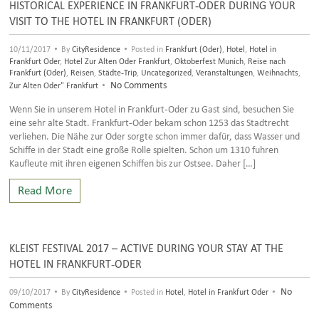
HISTORICAL EXPERIENCE IN FRANKFURT-ODER DURING YOUR
VISIT TO THE HOTEL IN FRANKFURT (ODER)
•
•
10/11/2017
By
CityResidence
Posted in
Frankfurt (Oder)
,
Hotel
,
Hotel in
Frankfurt Oder
,
Hotel Zur Alten Oder Frankfurt
,
Oktoberfest Munich
,
Reise nach
Frankfurt (Oder)
,
Reisen
,
Städte-Trip
,
Uncategorized
,
Veranstaltungen
,
Weihnachts
,
•
No Comments
Zur Alten Oder" Frankfurt
Wenn Sie in unserem Hotel in Frankfurt-Oder zu Gast sind, besuchen Sie
eine sehr alte Stadt. Frankfurt-Oder bekam schon 1253 das Stadtrecht
verliehen. Die Nähe zur Oder sorgte schon immer dafür, dass Wasser und
Schiffe in der Stadt eine große Rolle spielten. Schon um 1310 fuhren
Kaufleute mit ihren eigenen Schiffen bis zur Ostsee. Daher […]
Read More
KLEIST FESTIVAL 2017 – ACTIVE DURING YOUR STAY AT THE
HOTEL IN FRANKFURT-ODER
•
•
•
No
09/10/2017
By
CityResidence
Posted in
Hotel
,
Hotel in Frankfurt Oder
Comments