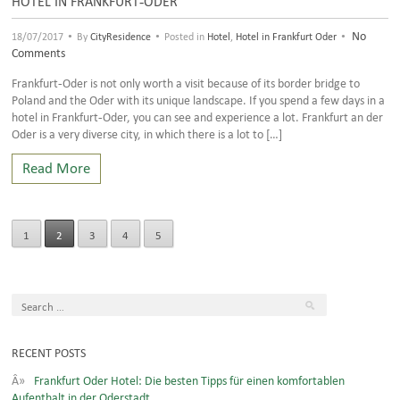
•
•
•
No
18/07/2017
By
CityResidence
Posted in
Hotel
,
Hotel in Frankfurt Oder
Comments
Frankfurt-Oder is not only worth a visit because of its border bridge to
Poland and the Oder with its unique landscape. If you spend a few days in a
hotel in Frankfurt-Oder, you can see and experience a lot. Frankfurt an der
Oder is a very diverse city, in which there is a lot to […]
Read More
1
2
3
4
5
RECENT POSTS
Frankfurt Oder Hotel: Die besten Tipps für einen komfortablen
Aufenthalt in der Oderstadt