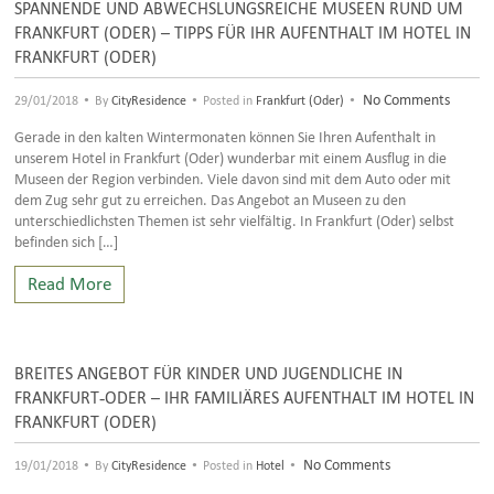
SPANNENDE UND ABWECHSLUNGSREICHE MUSEEN RUND UM
FRANKFURT (ODER) – TIPPS FÜR IHR AUFENTHALT IM HOTEL IN
FRANKFURT (ODER)
•
•
•
No Comments
29/01/2018
By
CityResidence
Posted in
Frankfurt (Oder)
Gerade in den kalten Wintermonaten können Sie Ihren Aufenthalt in
unserem Hotel in Frankfurt (Oder) wunderbar mit einem Ausflug in die
Museen der Region verbinden. Viele davon sind mit dem Auto oder mit
dem Zug sehr gut zu erreichen. Das Angebot an Museen zu den
unterschiedlichsten Themen ist sehr vielfältig. In Frankfurt (Oder) selbst
befinden sich […]
Read More
BREITES ANGEBOT FÜR KINDER UND JUGENDLICHE IN
FRANKFURT-ODER – IHR FAMILIÄRES AUFENTHALT IM HOTEL IN
FRANKFURT (ODER)
•
•
•
No Comments
19/01/2018
By
CityResidence
Posted in
Hotel