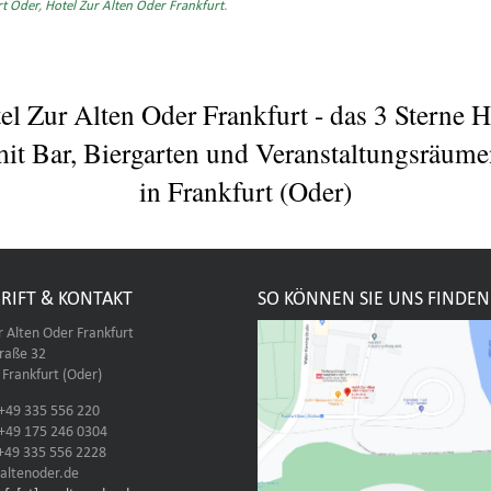
rt Oder
,
Hotel Zur Alten Oder Frankfurt
.
el Zur Alten Oder Frankfurt - das 3 Sterne H
it Bar, Biergarten und Veranstaltungsräum
in Frankfurt (Oder)
RIFT & KONTAKT
SO KÖNNEN SIE UNS FINDEN
r Alten Oder Frankfurt
traße 32
Frankfurt (Oder)
 +49 335 556 220
 +49 175 246 0304
 +49 335 556 2228
altenoder.de
info[at]zuraltenoder.de