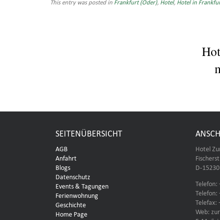
This entry was posted in
Frankfurt (Oder)
,
Hotel
,
Hotel in Frankfu
Hot
m
SEITENÜBERSICHT
ANSCH
AGB
Hotel Zu
Anfahrt
Fischers
Blogs
D-15230 
Datenschutz
Telefon:
Events & Tagungen
Telefon:
Ferienwohnung
Telefax:
Geschichte
Web: zur
Home Page
E-Mail: