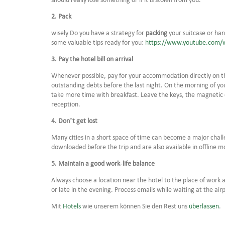
2. Pack
wisely Do you have a strategy for
packing
your suitcase or han
some valuable tips ready for you:
https://www.youtube.com/
3.
Pay the hotel bill on arrival
Whenever possible, pay for your accommodation directly on the 
outstanding debts before the last night. On the morning of you
take more time with breakfast. Leave the keys, the magnetic
reception.
4.
Don’t get lost
Many cities in a short space of time can become a major chal
downloaded before the trip and are also available in offline m
5.
Maintain a good work-life balance
Always choose a location near the hotel to the place of work an
or late in the evening. Process emails while waiting at the air
Mit
Hotels
wie unserem können Sie den Rest uns
überlassen
.