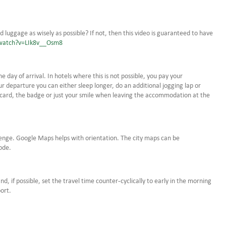
d luggage as wisely as possible? If not, then this video is guaranteed to have
watch?v=LIk8v__Osm8
day of arrival. In hotels where this is not possible, you pay your
r departure you can either sleep longer, do an additional jogging lap or
 card, the badge or just your smile when leaving the accommodation at the
lenge. Google Maps helps with orientation. The city maps can be
ode.
d, if possible, set the travel time counter-cyclically to early in the morning
port.