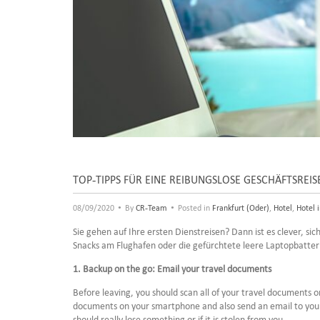
TOP-TIPPS FÜR EINE REIBUNGSLOSE GESCHÄFTSREIS
•
•
08/09/2020
By
CR-Team
Posted in
Frankfurt (Oder)
,
Hotel
,
Hotel 
Sie gehen auf Ihre ersten Dienstreisen? Dann ist es clever, sic
Snacks am Flughafen oder die gefürchtete leere Laptopbatter
1. Backup on the go: Email your travel documents
Before leaving, you should scan all of your travel documents o
documents on your smartphone and also send an email to yourse
should really lose something or if it is stolen from you.